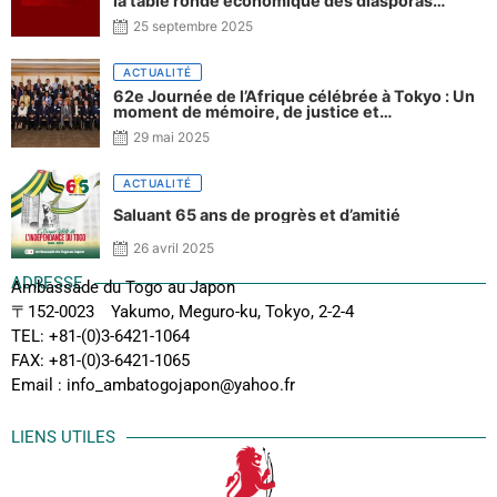
la table ronde économique des diasporas
togolaise, africaine et afrodescendante
25 septembre 2025
ACTUALITÉ
62e Journée de l’Afrique célébrée à Tokyo : Un
moment de mémoire, de justice et
d’engagement partagé
29 mai 2025
ACTUALITÉ
Saluant 65 ans de progrès et d’amitié
26 avril 2025
ADRESSE
Ambassade du Togo au Japon
〒152-0023 Yakumo, Meguro-ku, Tokyo, 2-2-4
TEL: +81-(0)3-6421-1064
FAX: +81-(0)3-6421-1065
Email : info_ambatogojapon@yahoo.fr
LIENS UTILES