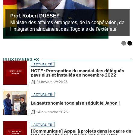
Prof. Robert DUSSEY
Ministre des affaires étrangères, de la coopération, de
l'intégration africaine et des Togolais de l'extérieur
PLUS D'ARTICLES
ACTUALITÉ
HCTE : Prorogation du mandat des délégués
pays élus et installés en novembre 2022
21 novembre 2025
ACTUALITÉ
La gastronomie togolaise séduit le Japon !
14 novembre 2025
ACTUALITÉ
[Communiqué] Appel à projets dans le cadre de